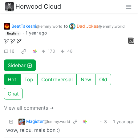
Horwood Cloud
BeatTakeshi
to
Dad Jokes
@lemmy.world
@lemmy.world
·
1 year ago
English
🏹🏹🏹
16
173
48
Sidebar
Hot
Top
Controversial
New
Old
Chat
View all comments ➔
Magister
3
·
1 year ago
@lemmy.world
wow, relou, mais bon :)